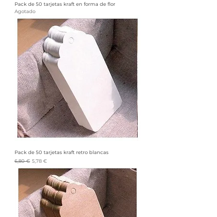
Pack de 50 tarjetas kraft en forma de flor
Agotado
Pack de 50 tarjetas kraft retro blancas
Precio
Precio de oferta
6,80 €
5,78 €