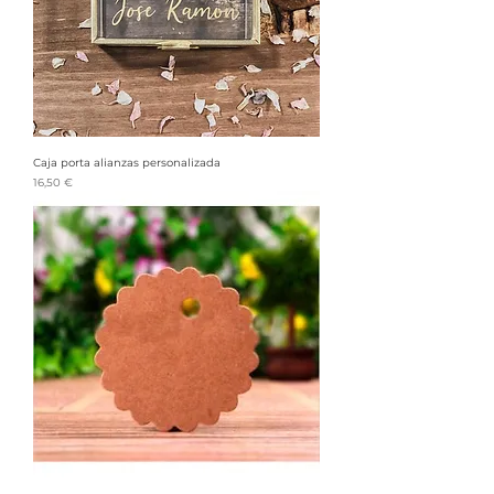
Caja porta alianzas personalizada
Precio
16,50 €