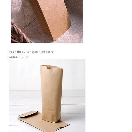
Pack de 50 tarjetas kraft retro
Precio
Precio de oferta
6,80 €
5,78 €