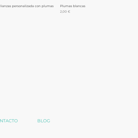
alianzas personalizada con plumas
Vista rápida
Plumas blancas
Vista rápida
Precio
2,00 €
NTACTO
BLOG