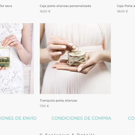
flor seca
rápida
Caja porta alianzas personalizada
Vista rápida
Caja Porta 
Precio
Precio
16,50 €
18,00 €
rápida
Tronquito porta alianzas
Vista rápida
Precio
7,50 €
IONES DE ENVÍO
CONDICIONES DE COMPRA
CO
© Exclusive & Details