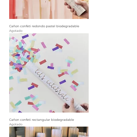
Cañon confeti redondo pastel biodegradable
Agotado
Cañon confeti rectangular biodegradable
Agotado