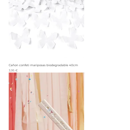
Cañon confeti mariposas biodegradable 40cm
Precio
3,95 €