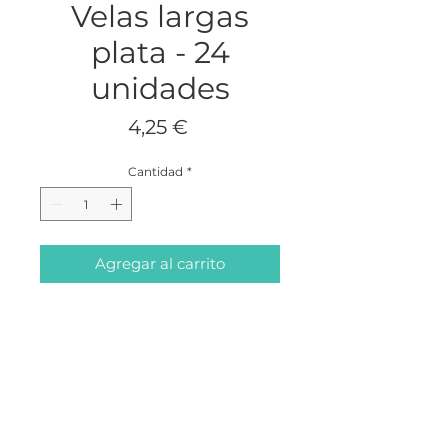
Velas largas
plata - 24
unidades
Precio
4,25 €
Cantidad
*
Agregar al carrito
Pack de 24 velas plateadas largas.
Medidas: 0,5cm (diametro) x 14cm
(alto)
ABOUT
CONTACTO
BLOG