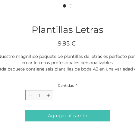
Plantillas Letras
Precio
9,95 €
uestro magnífico paquete de plantillas de letras es perfecto pa
crear letreros profesionales personalizables.
ada paquete contiene seis plantillas de boda A3 en una variedad 
tras, números, palabras, fuentes y tamaños, perfectas para adap
tu letrero exactamente a lo que deseas.
Cantidad
*
Agregar al carrito