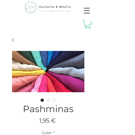
Pashminas
Precio
1,95 €
Color
*