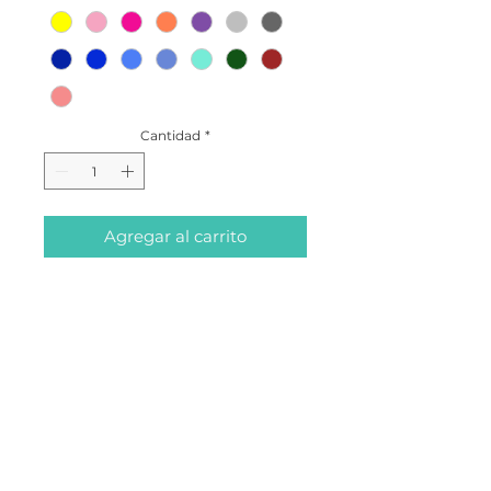
Cantidad
*
Agregar al carrito
Pashminas de colores 100%
algodón.
Puedes elegir los colores que
desees.
Medidas: 50cm x 175cm
ABOUT
CONTACTO
BLOG
CONDICIONES
CONDICIONES
DE ENVÍO
DE COMPRA