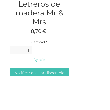
Letreros de
madera Mr &
Mrs
Precio
8,70 €
Cantidad
*
Agotado
Notificar al estar disponible
Decora vuestras sillas de novios 
con estos carteles de madera 
Mr&Mrs ideales! Perfectos para 
bodas rústicas. Puedes 
personalizarlos, pintándolos del 