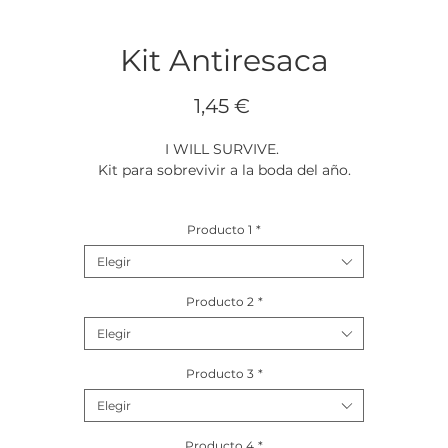
Kit Antiresaca
Precio
1,45 €
I WILL SURVIVE.
Kit para sobrevivir a la boda del año.
Contiene los productos básicos para sobrevivir a la resaca.
Producto 1
*
uedes elegir 6 productos de los que hay en el listado de opcione
Elegir
Producto 2
*
Elegir
Producto 3
*
Elegir
Producto 4
*