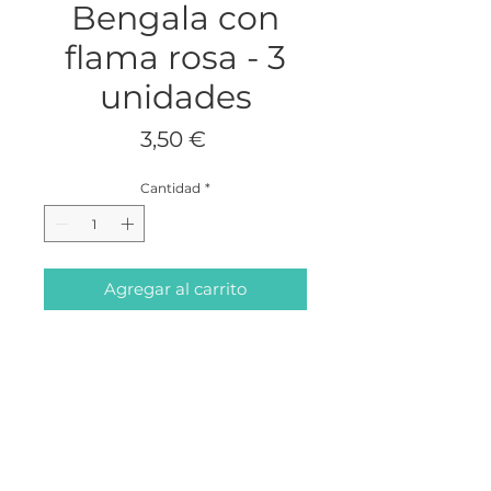
Bengala con
flama rosa - 3
unidades
Precio
3,50 €
Cantidad
*
Agregar al carrito
Bengala color oro con flama color
rosa.
Perfecta para revelar el sexo de tu
bebé.
Cada paquete contiene 3 unidades
Medidas: 15cm (H) x 1.5cm (W)
ABOUT
CONTACTO
BLOG