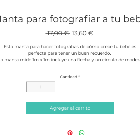
anta para fotografiar a tu be
Precio
Precio
 17,00 € 
13,60 €
de
Esta manta para hacer fotografias de cómo crece tu bebé es
oferta
perfecta para tener un buen recuerdo.
La manta mide 1m x 1m incluye una flecha y un circulo de mader
Cantidad
*
Agregar al carrito