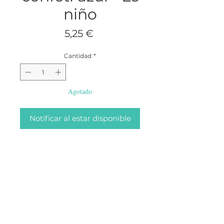
niño
Precio
5,25 €
Cantidad
*
Agotado
Notificar al estar disponible
Cañón de confetti de círculos
azules
Perfecto para revelar el sexo de tu
bebé!
Medidas: 60cm
ABOUT
CONTACTO
BLOG