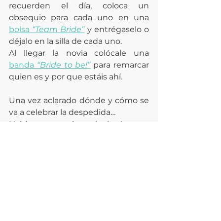
recuerden el día, coloca un 
obsequio para cada uno en una 
bolsa 
“Team Bride”
 y entrégaselo o 
déjalo en la silla de cada uno.
Al llegar la novia colócale una 
banda 
“Bride to be!”
 para remarcar 
quien es y por que estáis ahí.
Una vez aclarado dónde y cómo se 
va a celebrar la despedida… 
Habla con los invitados e 
informales
 de la fecha, el lugar y el 
dress code
. Y, sobretodo, 
recuérdales que es muy 
importante la 
discreción
, se trata 
de una fiesta sorpresa!